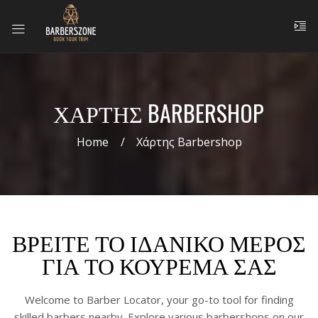
ΧΆΡΤΗΣ BARBERSHOP
Home
Χάρτης Barbershop
ΒΡΕΊΤΕ ΤΟ ΙΔΑΝΙΚΌ ΜΈΡΟΣ
ΓΙΑ ΤΟ ΚΟΥΡΕΜΆ ΣΑΣ
Welcome to Barber Locator, your go-to tool for finding
skilled barbers nearby. Explore various barbershops on our